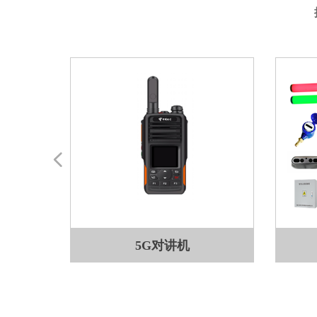
넳
助一体机
能硬件
5G对讲机