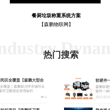
餐厨垃圾称重系统方案
【森鹏物联网】
ndustry Dyna
热门搜索
回民区全覆盖【森鹏大型合
软硬件一
区全覆盖｜森鹏助力呼市城环从
森鹏软硬
蒙环卫数智化管理标杆
硬件一体
出“EV
넶
4
2025-05-
系统之一