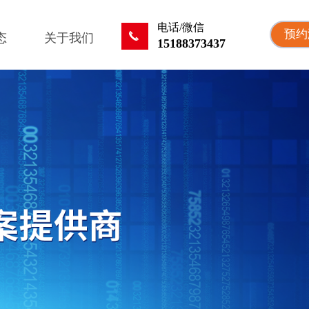
电话/微信
预约
끅
态
关于我们
15188373437