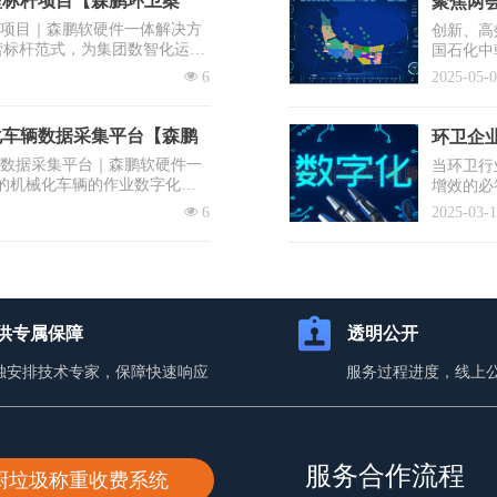
型标杆项目【森鹏环卫案
聚焦两会
杆项目｜森鹏软硬件一体解决方
创新、高
营标杆范式，为集团数智化运营
国石化中
需要企业
넶
6
2025-05-
提议有序
士、清华
降低前端
化车辆数据采集平台【森鹏
环卫企业
辆数据采集平台｜森鹏软硬件一
当环卫行
的机械化车辆的作业数字化，
增效的必
入百万却
넶
6
2025-03-
蹈覆辙？
你打赢这
供专属保障
透明公开
独安排技术专家，保障快速响应
服务过程进度，线上
服务合作流程
厨垃圾称重收费系统