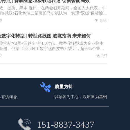
特点 | 森鹏智慧垃圾收运转运 创新智能高效
效、提质、降本 近日，在两会召开期间，全国人大代表，中
韩(武汉)石化炼油二部班长马少斌认为，实现“双碳”目标除了
进行转型升级和科技创新外，全民参与也必不可少，并就此
09
넶
1888
建立垃圾收运转运立法、立章。全国政协委员、中国科学院
大学教授李景虹则建议政府鼓励回收企业与环卫系统合作，
收集运营成本。
数字化转型 | 转型路线图 避坑指南 未来如何
业告别“扫帚+三轮车”的1.0时代，数字化转型成为企业降本
答题。但据《2023环卫数字化白皮书》统计，超60%企业投
未见实效：数据失真、系统闲置、员工抵触……如何避免重
17
넶
267
本文拆解四步环卫数字化落地路径，直击三大致命雷区，助
场“数字环卫攻坚战”。
质量方针
以顾客为中心，以质量为基础
公开透明化
151-8837-3437