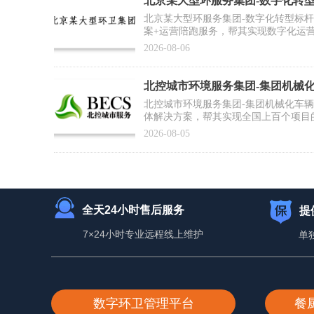
北京某大型环服务集团-数字化转
例】
北京某大型环服务集团-数字化转型标
案+运营陪跑服务，帮其实现数字化运
推广复制提供标杆范式
2026-08-06
北控城市环境服务集团-集团机械
合作案例】
北控城市环境服务集团-集团机械化车
体解决方案，帮其实现全国上百个项目
为集团数智化运营打好基础
2026-08-05
全天24小时售后服务
提
7×24小时专业远程线上维护
单
数字环卫管理平台
餐