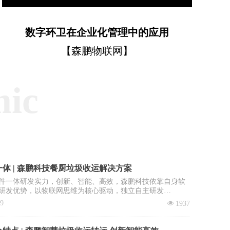
数字环卫在企业化管理中的应用
【森鹏物联网】
mic
体 | 森鹏科技餐厨垃圾收运解决方案
件一体研发实力，创新、智能、高效，森鹏科技依靠自身软
研发优势，以物联网思维为核心驱动，独立自主研发
OS智慧环卫2.0管理平台”，餐厨垃圾收运系统是该平台核心子
09
넶
1937
。