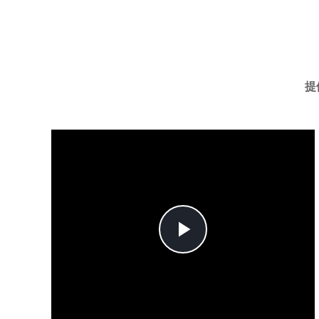
提
Play
Video