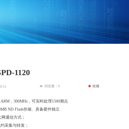
D-1120
浏览量：
6
끄
收藏
넶
0:53
RM，300MHz，可实时处理1500测点
8MB ND Flash存储、具备硬件独立
以太网通信方式；
规约采集与转发；