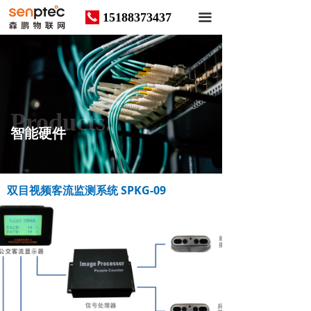
15188373437
끅
끀
Products.
智能硬件
双目视频客流监测系统 SPKG-09