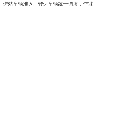
进站车辆准入、转运车辆统一调度，作业
状态与作业规范性、车载视频、实时位置
轨迹查看
森鹏垃圾转运监管系统可以基于考勤机实
现转运站作业人员实现考勤管理，人员台
账、考勤记录、统计报表，基于不同的作
业场景进行调度管理，如车辆故障、转运
站满仓等，对转运站运行工况全面监管，
包括渗滤液、噪声、仓位状态等数据，环
境因子在线监测渗滤液、噪声、臭气等环