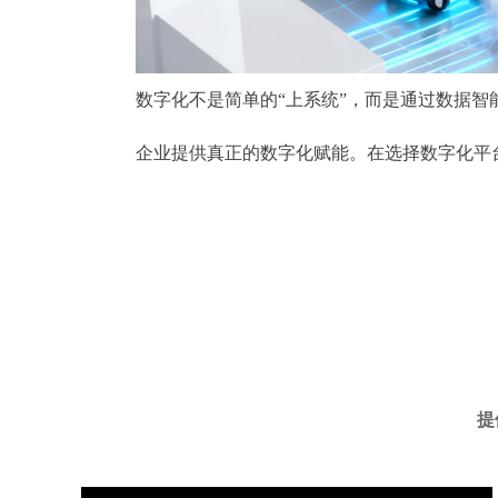
数字化不是简单的“上系统”，而是通过数据
企业提供真正的数字化赋能。在选择数字化平
提