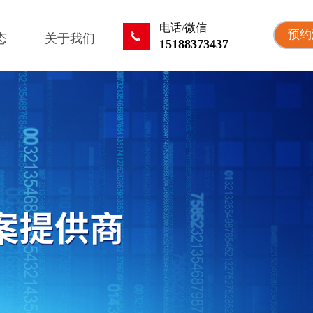
电话/微信
预约
끅
态
关于我们
15188373437