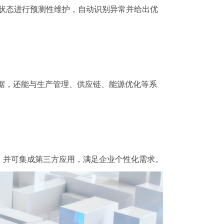
状态进行预测性维护，自动识别异常并给出优
据，还能与生产管理、供应链、能源优化等系
，并可集成第三方应用，满足企业个性化需求。