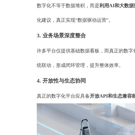
数字化不等于数据堆积，而是
利用AI和大数
化建议，真正实现“数据驱动运营”。
3. 业务场景深度整合
许多平台仅提供基础数据看板，而真正的数字
统联动，形成闭环管理，提升整体效率。
4. 开放性与生态协同
真正的数字化平台应具备
开放API和生态兼容