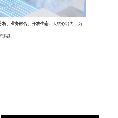
分析、业务融合、开放生态
四大核心能力，为
所迷惑。