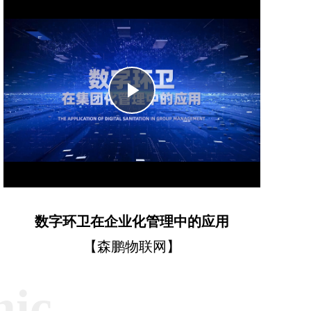
Play
Video
数字环卫在企业化管理中的应用
【森鹏物联网】
mic