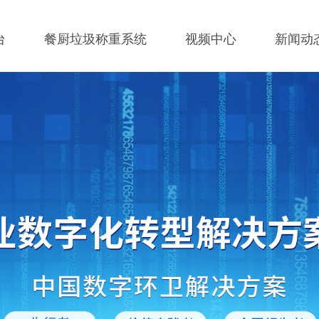
台
餐厨垃圾称重系统
视频中心
新闻动