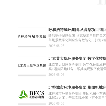
呼和浩特城环集团-从高架项目到
作案例】
呼和浩特城环集团-从高架项目到回民
单场景数字化到全业务数智化，打造内
2026-08-07
北京某大型环服务集团-数字化转
例】
北京某大型环服务集团-数字化转型标
案+运营陪跑服务，帮其实现数字化运
推广复制提供标杆范式
2026-08-06
北控城市环境服务集团-集团机械
合作案例】
北控城市环境服务集团-集团机械化车
体解决方案，帮其实现全国上百个项目
为集团数智化运营打好基础
2026-08-05