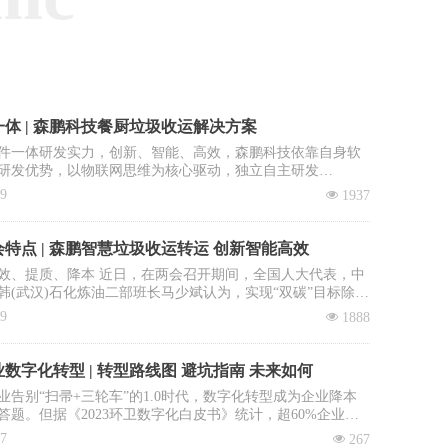
体 | 森鹏科技餐厨垃圾收运解决方案
件一体研发实力，创新、智能、高效，森鹏科技依靠自身软
研发优势，以物联网思维为核心驱动，独立自主研发
OS智慧环卫2.0管理平台”，餐厨垃圾收运系统是该平台核心子
09
넶
1937
。
特点 | 森鹏智慧垃圾收运转运 创新智能高效
效、提质、降本 近日，在两会召开期间，全国人大代表，中
韩(武汉)石化炼油二部班长马少斌认为，实现“双碳”目标除了
进行转型升级和科技创新外，全民参与也必不可少，并就此
09
넶
1888
建立垃圾收运转运立法、立章。全国政协委员、中国科学院
大学教授李景虹则建议政府鼓励回收企业与环卫系统合作，
收集运营成本。
数字化转型 | 转型路线图 避坑指南 未来如何
业告别“扫帚+三轮车”的1.0时代，数字化转型成为企业降本
答题。但据《2023环卫数字化白皮书》统计，超60%企业投
未见实效：数据失真、系统闲置、员工抵触……如何避免重
17
넶
267