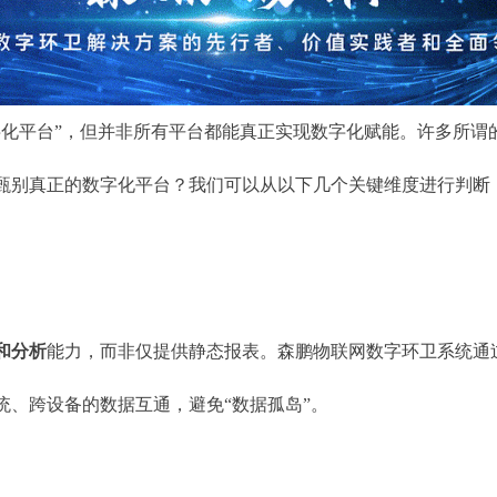
化平台”，但并非所有平台都能真正实现数字化赋能。许多所谓
甄别真正的数字化平台？我们可以从以下几个关键维度进行判断
和分析
能力，而非仅提供静态报表。森鹏物联网数字环卫系统通
统、跨设备的数据互通，避免“数据孤岛”。