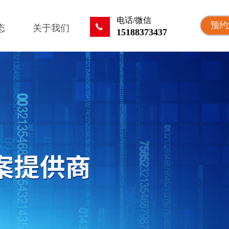
电话/微信
预约
끅
态
关于我们
15188373437