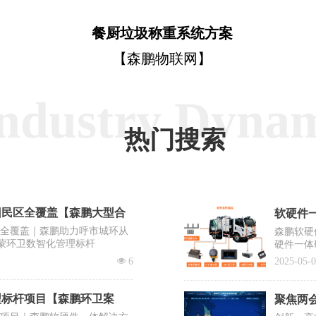
餐厨垃圾称重系统方案
【森鹏物联网】
ndustry Dyna
热门搜索
回民区全覆盖【森鹏大型合
软硬件一
区全覆盖｜森鹏助力呼市城环从
森鹏软硬
蒙环卫数智化管理标杆
硬件一体
出“EV
넶
6
2025-05-
系统之一
型标杆项目【森鹏环卫案
聚焦两会