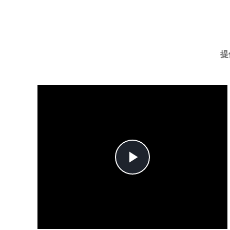
提
Play
Video