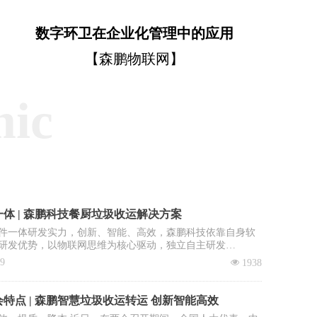
数字环卫在企业化管理中的应用
【森鹏物联网】
mic
体 | 森鹏科技餐厨垃圾收运解决方案
件一体研发实力，创新、智能、高效，森鹏科技依靠自身软
研发优势，以物联网思维为核心驱动，独立自主研发
OS智慧环卫2.0管理平台”，餐厨垃圾收运系统是该平台核心子
09
넶
1938
。
特点 | 森鹏智慧垃圾收运转运 创新智能高效