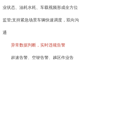
业状态、油耗水耗、车载视频形成全方位
监管;支持紧急场景车辆快速调度，双向沟
通
异常数据判断，实时违规告警
超速告警、空驶告警、越区作业告
警、作业量不足告警、油耗异常告警以及
违规行为反查
数据智能分析，作业成果量化呈现
任务完成情况报表、违规数据统计分