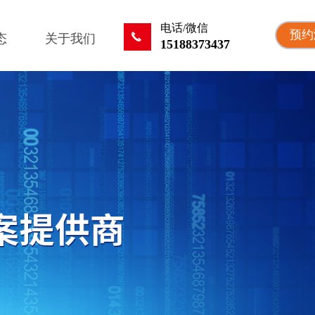
电话/微信
预约
끅
态
关于我们
15188373437