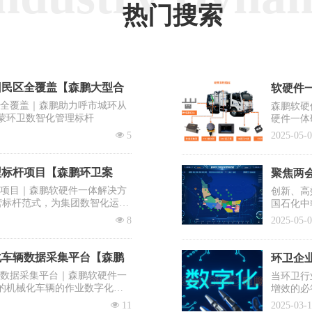
热门搜索
回民区全覆盖【森鹏大型合
软硬件一
区全覆盖｜森鹏助力呼市城环从
森鹏软硬
蒙环卫数智化管理标杆
硬件一体
出“EV
넶
5
2025-05-
系统之一
型标杆项目【森鹏环卫案
聚焦两会
杆项目｜森鹏软硬件一体解决方
创新、高
营标杆范式，为集团数智化运营
国石化中
需要企业
넶
8
2025-05-
提议有序
士、清华
降低前端
化车辆数据采集平台【森鹏
环卫企业
辆数据采集平台｜森鹏软硬件一
当环卫行
的机械化车辆的作业数字化，
增效的必
入百万却
넶
11
2025-03-