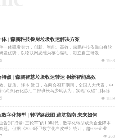
体 | 森鹏科技餐厨垃圾收运解决方案
件一体研发实力，创新、智能、高效，森鹏科技依靠自身软
研发优势，以物联网思维为核心驱动，独立自主研发
OS智慧环卫2.0管理平台”，餐厨垃圾收运系统是该平台核心子
09
넶
1938
。
特点 | 森鹏智慧垃圾收运转运 创新智能高效
效、提质、降本 近日，在两会召开期间，全国人大代表，中
韩(武汉)石化炼油二部班长马少斌认为，实现“双碳”目标除了
进行转型升级和科技创新外，全民参与也必不可少，并就此
09
넶
1889
建立垃圾收运转运立法、立章。全国政协委员、中国科学院
大学教授李景虹则建议政府鼓励回收企业与环卫系统合作，
收集运营成本。
数字化转型 | 转型路线图 避坑指南 未来如何
业告别“扫帚+三轮车”的1.0时代，数字化转型成为企业降本
答题。但据《2023环卫数字化白皮书》统计，超60%企业投
未见实效：数据失真、系统闲置、员工抵触……如何避免重
17
넶
268