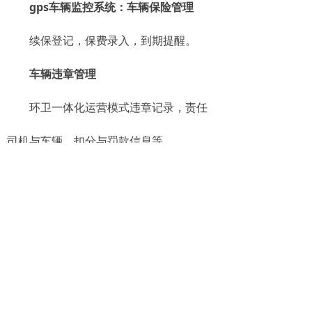
gps车辆监控系统：车辆保险管理
续保登记，保费录入，到期提醒。
车辆违章管理
环卫一体化运营模式违章记录，责任
司机与车辆，扣分与罚款信息等
当然，森鹏除了有电脑端WEB的环卫
一体化运营模式，还一并为管理服务者开
发了手机移动端APP以及有关其他硬件的
接口服务，例如对接上级数据，对接内部
第三方数据，智慧环卫软件本身也进行了