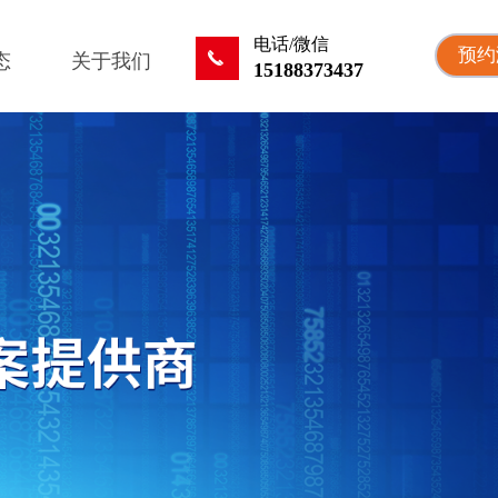
电话/微信
预约
끅
态
关于我们
15188373437