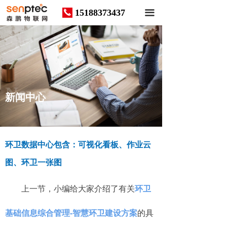
15188373437
끅
끀
News
新闻中心
环卫数据中心包含：可视化看板、作业云
图、环卫一张图
上一节，小编给大家介绍了有关
环卫
基础信息综合管理-智慧环卫建设方案
的具