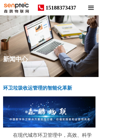
15188373437
끅
끀
News
新闻中心
环卫垃圾收运管理的智能化革新
在现代城市环卫管理中，高效、科学