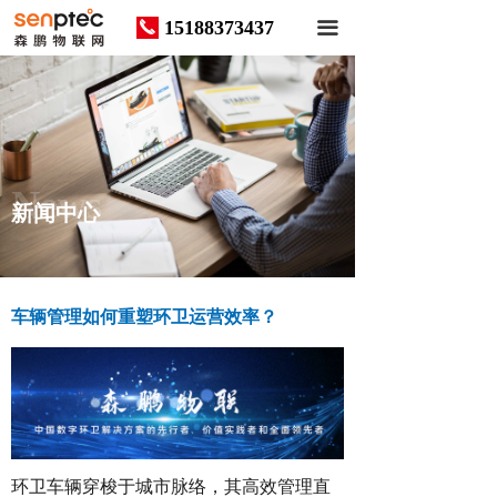
15188373437
끅
끀
News
新闻中心
车辆管理如何重塑环卫运营效率？
环卫车辆穿梭于城市脉络，其高效管理直