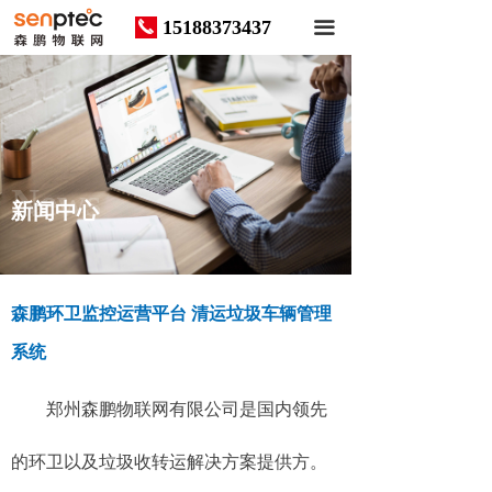
15188373437
끅
끀
News
新闻中心
森鹏环卫监控运营平台 清运垃圾车辆管理
系统
郑州森鹏物联网有限公司是国内领先
的环卫以及垃圾收转运解决方案提供方。