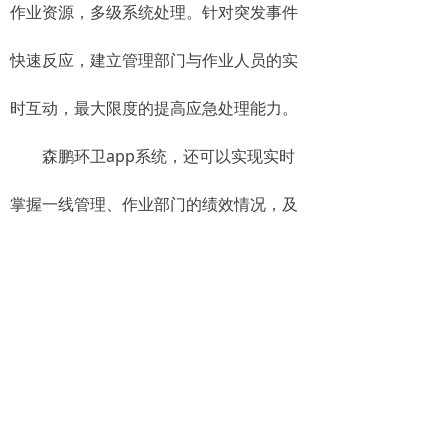
作业资源，多级系统处理。针对突发事件
快速反应，建立管理部门与作业人员的实
时互动，最大限度的提高应急处理能力。
森鹏环卫app系统，还可以实现实时
掌握一线管理、作业部门的绩效情况，及
时反应各部门的响应速度和处理问题的效
率，可以避免为应付上级检查而实施的突
击作业，形成长效管理考核机制，使管理
更加科学合理。
森鹏软硬件一体化平台——再生资源