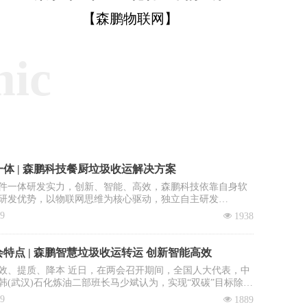
【森鹏物联网】
mic
体 | 森鹏科技餐厨垃圾收运解决方案
件一体研发实力，创新、智能、高效，森鹏科技依靠自身软
研发优势，以物联网思维为核心驱动，独立自主研发
OS智慧环卫2.0管理平台”，餐厨垃圾收运系统是该平台核心子
09
넶
1938
。
特点 | 森鹏智慧垃圾收运转运 创新智能高效
效、提质、降本 近日，在两会召开期间，全国人大代表，中
韩(武汉)石化炼油二部班长马少斌认为，实现“双碳”目标除了
进行转型升级和科技创新外，全民参与也必不可少，并就此
09
넶
1889