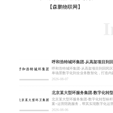
【森鹏物联网】
I
呼和浩特城环集团-从高架项目到
作案例】
呼和浩特城环集团-从高架项目到回民
单场景数字化到全业务数智化，打造内
2026-08-07
北京某大型环服务集团-数字化转
例】
北京某大型环服务集团-数字化转型标
案+运营陪跑服务，帮其实现数字化运
推广复制提供标杆范式
2026-08-06