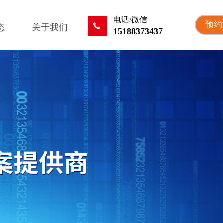
电话/微信
预约
끅
态
关于我们
15188373437