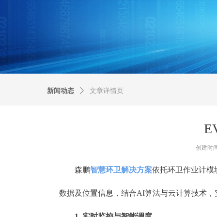
新闻动态
ꄲ
文章详情页
E
创建时
森鹏
智慧环卫解决方案
依托​​环卫作业计模
数据及位置信息，结合AI算法与云计算技术
​​1. 实时监控与智能调度​​