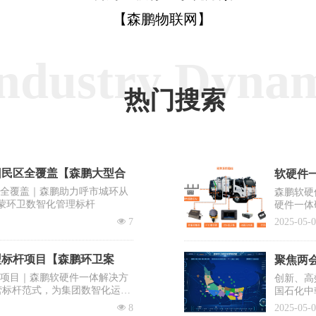
【森鹏物联网】
ndustry Dyna
热门搜索
回民区全覆盖【森鹏大型合
软硬件一
区全覆盖｜森鹏助力呼市城环从
森鹏软硬
蒙环卫数智化管理标杆
硬件一体
出“EV
넶
7
2025-05-
系统之一
型标杆项目【森鹏环卫案
聚焦两会
杆项目｜森鹏软硬件一体解决方
创新、高
营标杆范式，为集团数智化运营
国石化中
需要企业
넶
8
2025-05-