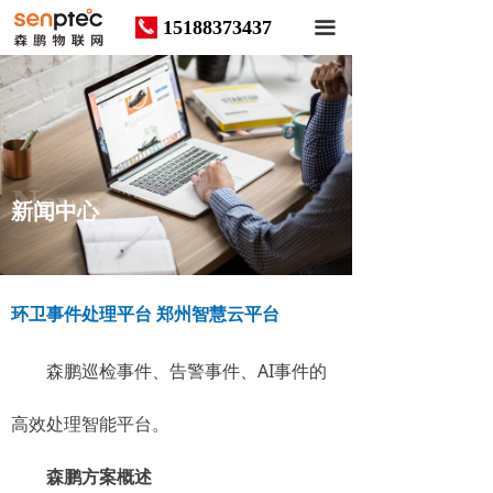
15188373437
끅
끀
News
新闻中心
环卫事件处理平台 郑州智慧云平台
森鹏巡检事件、告警事件、AI事件的
高效处理智能平台。
森鹏方案概述