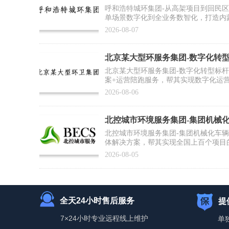
作案例】
呼和浩特城环集团-从高架项目到回民
单场景数字化到全业务数智化，打造内
2026-08-07
北京某大型环服务集团-数字化转
例】
北京某大型环服务集团-数字化转型标
案+运营陪跑服务，帮其实现数字化运
推广复制提供标杆范式
2026-08-06
北控城市环境服务集团-集团机械
合作案例】
北控城市环境服务集团-集团机械化车
体解决方案，帮其实现全国上百个项目
为集团数智化运营打好基础
2026-08-05
全天24小时售后服务
提
7×24小时专业远程线上维护
单