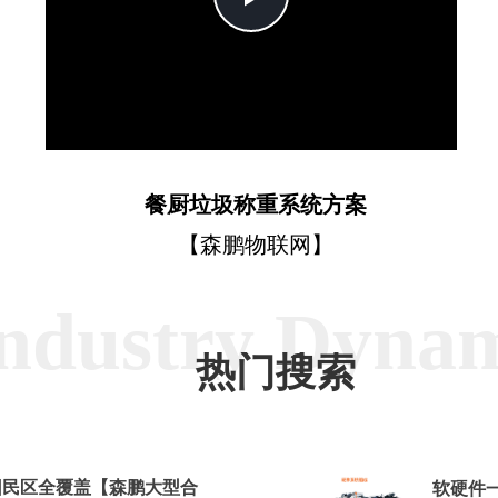
Video
餐厨垃圾称重系统方案
【森鹏物联网】
ndustry Dyna
热门搜索
回民区全覆盖【森鹏大型合
软硬件一