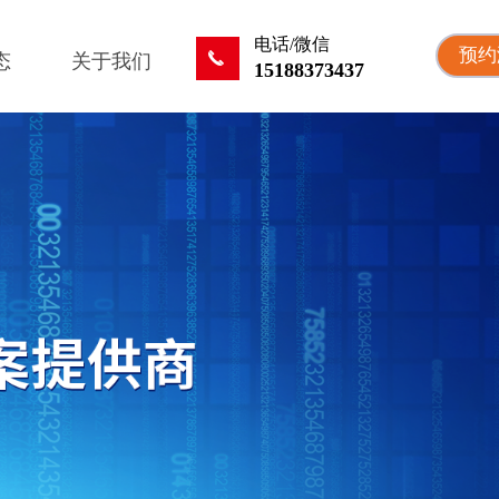
电话/微信
预约
끅
态
关于我们
15188373437