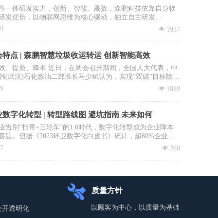
件一体研发实力，创新、智能、高效，森鹏科技依靠自身软
研发优势，以物联网思维为核心驱动，独立自主研发
OS智慧环卫2.0管理平台”，餐厨垃圾收运系统是该平台核心子
09
넶
1937
。
特点 | 森鹏智慧垃圾收运转运 创新智能高效
效、提质、降本 近日，在两会召开期间，全国人大代表，中
韩(武汉)石化炼油二部班长马少斌认为，实现“双碳”目标除了
进行转型升级和科技创新外，全民参与也必不可少，并就此
09
넶
1889
建立垃圾收运转运立法、立章。全国政协委员、中国科学院
大学教授李景虹则建议政府鼓励回收企业与环卫系统合作，
收集运营成本。
数字化转型 | 转型路线图 避坑指南 未来如何
业告别“扫帚+三轮车”的1.0时代，数字化转型成为企业降本
答题。但据《2023环卫数字化白皮书》统计，超60%企业投
未见实效：数据失真、系统闲置、员工抵触……如何避免重
17
넶
268
本文拆解四步环卫数字化落地路径，直击三大致命雷区，助
场“数字环卫攻坚战”。
质量方针
以顾客为中心，以质量为基础
公开透明化