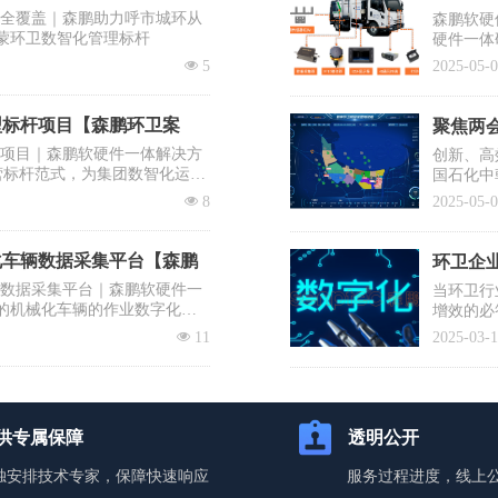
区全覆盖｜森鹏助力呼市城环从
森鹏软硬
蒙环卫数智化管理标杆
硬件一体
出“EV
넶
5
2025-05-
系统之一
型标杆项目【森鹏环卫案
聚焦两会
杆项目｜森鹏软硬件一体解决方
创新、高
营标杆范式，为集团数智化运营
国石化中
需要企业
넶
8
2025-05-
提议有序
士、清华
降低前端
化车辆数据采集平台【森鹏
环卫企业
辆数据采集平台｜森鹏软硬件一
当环卫行
的机械化车辆的作业数字化，
增效的必
入百万却
넶
11
2025-03-
蹈覆辙？
你打赢这
供专属保障
透明公开
独安排技术专家，保障快速响应
服务过程进度，线上