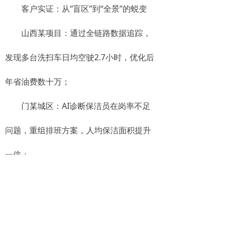
客户实证：从“盲区”到“全景”的蜕变
山西某项目：通过全链路数据追踪，
发现多台洗扫车日均空驶2.7小时，优化后
年省油费数十万；
门某城区：AI诊断保洁员在岗率不足
问题，重组排班方案，人均保洁面积提升
一倍；
行业共性价值：森鹏用户平均3个月实
现有效作业率提升15%-30%，综合成本下