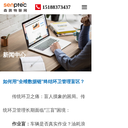
15188373437
끅
끀
News
新闻中心
如何用“全维数据链”终结环卫管理盲区？
传统环卫之痛：盲人摸象的困局。传
统环卫管理长期面临“三盲”困境：
作业盲：
车辆是否真实作业？油耗浪