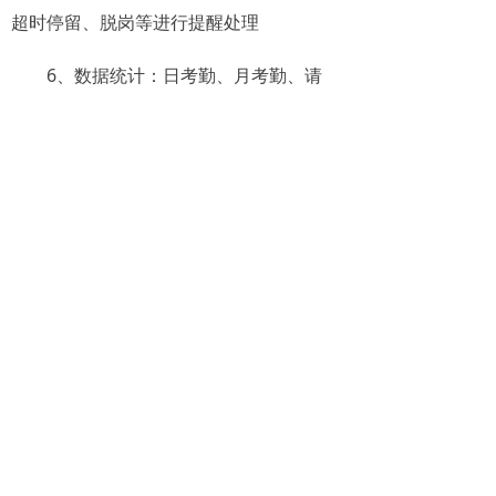
超时停留、脱岗等进行提醒处理
6、数据统计：日考勤、月考勤、请
假、考勤异常、工作时间、工作量等以多
维度报表形式展示，为决策提供数据支持
森鹏考勤统计作为智慧环卫一体化管
理平台，人工保洁管理系统精准、高效、