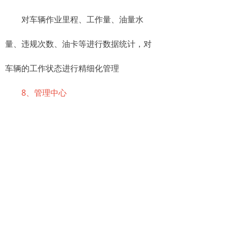
对车辆作业里程、工作量、油量水
量、违规次数、油卡等进行数据统计，对
车辆的工作状态进行精细化管理
8、管理中心
通过对一定区域内机械化保洁车辆的
工作进度、质量、预警等工作状态，以数
据形式收集并进行深度解析，并以图表、
地图、数据等行为实时展现，从而实现机
械化保洁实时在线监管调度。