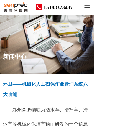
15188373437
끅
끀
News
新闻中心
环卫——机械化人工扫保作业管理系统八
大功能
郑州森鹏物联为洒水车、清扫车、清
运车等机械化保洁车辆而研发的一个信息