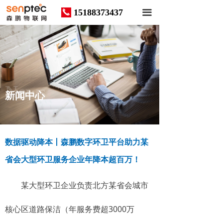
15188373437
끅
끀
News
新闻中心
数据驱动降本丨森鹏数字环卫平台助力某
省会大型环卫服务企业年降本超百万！
某大型环卫企业负责北方某省会城市
核心区道路保洁（年服务费超3000万