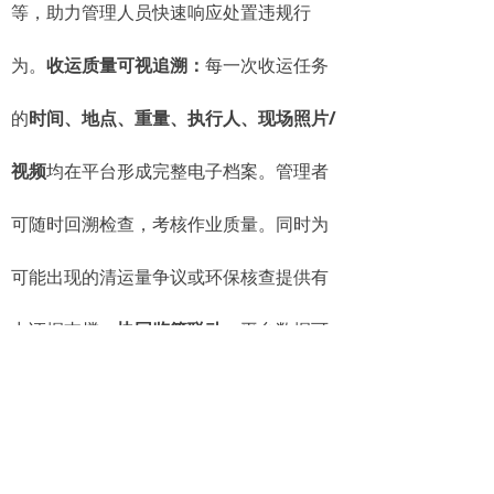
等，助力管理人员快速响应处置违规行
为。
收运质量可视追溯：
每一次收运任务
的
时间、地点、重量、执行人、现场照片/
视频
均在平台形成完整电子档案。管理者
可随时回溯检查，考核作业质量。同时为
可能出现的清运量争议或环保核查提供有
力证据支撑。
协同监管联动：
平台数据可
与政府监管平台对接，满足主管部门对餐
厨垃圾“从哪里来、到哪里去、量有多少”的
监管需求，促进政企协同共治。