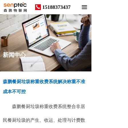
15188373437
끅
끀
News
新闻中心
森鹏餐厨垃圾称重收费系统解决称重不准
成本不可控
森鹏餐厨垃圾称重收费系统整合非居
民餐厨垃圾的产生、收运、处理与计费数