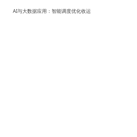
​​AI与大数据应用​​：智能调度优化收运
路线，降低空载率;能耗分析提示异常油
耗，辅助成本管控
二、四个终端核心功能与价值​
具体可点击：
https://www.spiov.com/ccjcsfclfa
手机：
151-8837-3437
售后：
400-810-8900