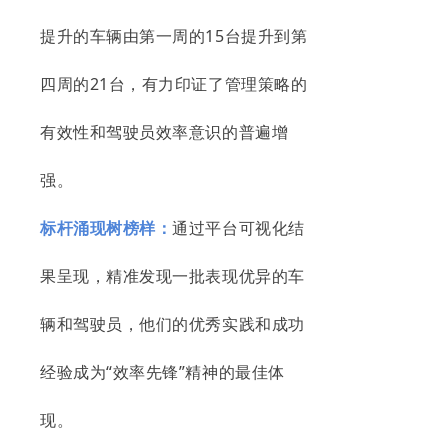
提升的车辆由第一周的15台提升到第
四周的21台，有力印证了管理策略的
有效性和驾驶员效率意识的普遍增
强。
标杆涌现树榜样：
通过平台可视化结
果呈现，精准发现一批表现优异的车
辆和驾驶员，他们的优秀实践和成功
经验成为“效率先锋”精神的最佳体
现。