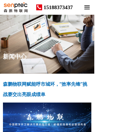
15188373437
끅
끀
News
新闻中心
森鹏物联网赋能呼市城环，“效率先锋”挑
战赛交出亮眼成绩单