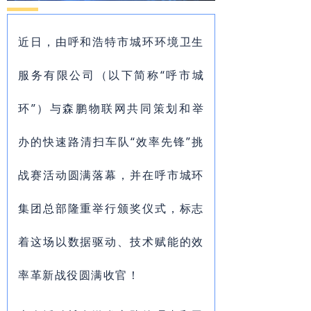
近日，由呼和浩特市城环环境卫生
服务有限公司（以下简称“呼市城
环”）与森鹏物联网共同策划和举
办的快速路清扫车队“效率先锋”挑
战赛活动圆满落幕，并在呼市城环
集团总部隆重举行颁奖仪式，标志
着这场以数据驱动、技术赋能的效
率革新战役圆满收官！