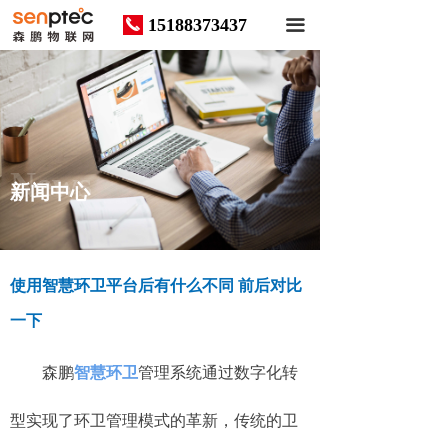
15188373437
끅
끀
News
新闻中心
使用智慧环卫平台后有什么不同 前后对比
一下
森鹏
智慧环卫
管理系统通过数字化转
型实现了环卫管理模式的革新，传统的卫