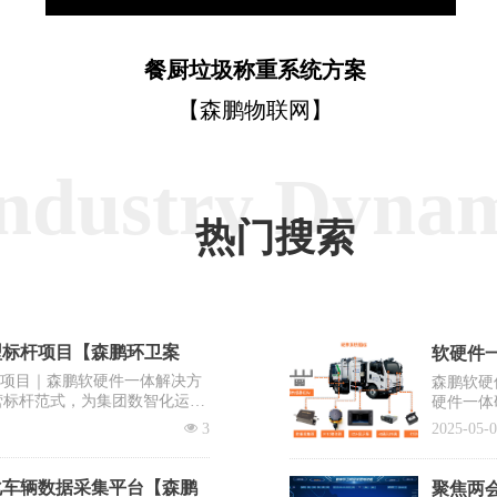
餐厨垃圾称重系统方案
【森鹏物联网】
ndustry Dyna
热门搜索
型标杆项目【森鹏环卫案
软硬件一
杆项目｜森鹏软硬件一体解决方
森鹏软硬
营标杆范式，为集团数智化运营
硬件一体
出“EV
넶
3
2025-05-
系统之一
化车辆数据采集平台【森鹏
聚焦两会