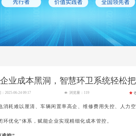
企业成本黑洞，智慧环卫系统轻松把
间：
2025-06-24
09:17
浏览量：
119
끄
넶
电消耗难以厘清、车辆闲置率高企、维修费用失控、人力空
-闭环优化”体系，赋能企业实现精细化成本管控。
精准控”