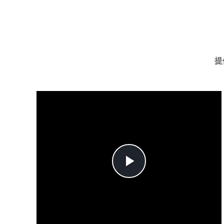
提
Play
Video