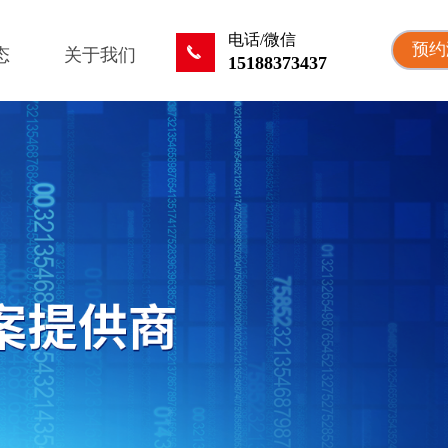
电话/微信
预约
끅
态
关于我们
15188373437