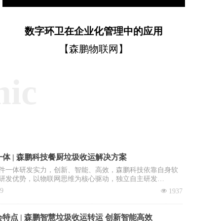
数字环卫在企业化管理中的应用
【森鹏物联网】
mic
体 | 森鹏科技餐厨垃圾收运解决方案
件一体研发实力，创新、智能、高效，森鹏科技依靠自身软
研发优势，以物联网思维为核心驱动，独立自主研发
OS智慧环卫2.0管理平台”，餐厨垃圾收运系统是该平台核心子
09
넶
1937
。
特点 | 森鹏智慧垃圾收运转运 创新智能高效