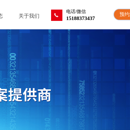
电话/微信
预约
끅
态
关于我们
15188373437