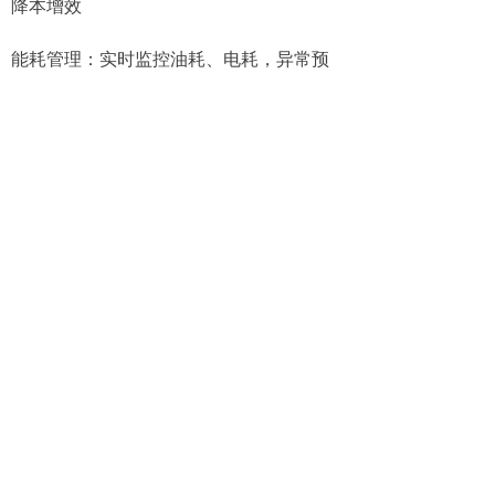
降本增效
能耗管理：实时监控油耗、电耗，异常预
警帮助降低运维成本。
人力优化：智能排班与考勤系统，减少人
工管理成本，提升出勤率。
森鹏物联网的智慧化解决方案的透明化
商户端小程序：支持预约收运、查询记
录，提升服务透明度。
政府监管端：提供分类质量、减量化数
据，辅助政策制定与考核。