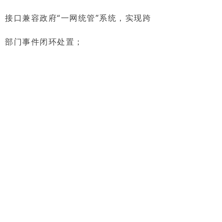
接口兼容政府“一网统管”系统，实现跨
部门事件闭环处置；
三、转型成效：从成本中心到价值
引擎
政府侧：数据赋能监管，环卫服务
采购中标率提升（作业数据增强公信
力）；
企业侧：投诉率下降35%，应急响
应提速40%，年综合成本降低