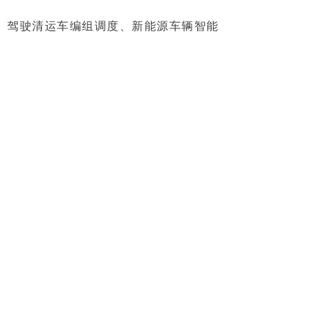
驾驶清运车编组调度、新能源车辆智能
充换电等创新应用。森鹏数字环卫平台
通过持续的技术演进，正在重塑城市环
卫管理模式，为新型智慧城市建设注入
绿色动能。截至目前，该解决方案已在
全国47个地级市落地应用，赋能超过
2.8万辆环卫作业车辆完成数字化升
级。