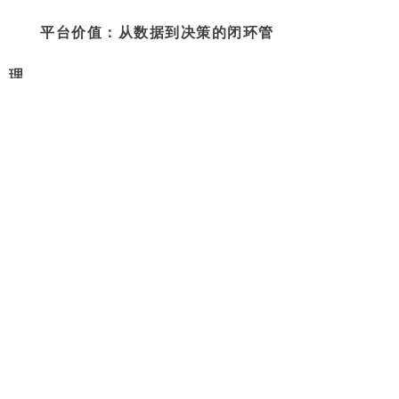
平台价值：从数据到决策的闭环管
理
森鹏平台的综合看板不仅整合了机
械化与人工保洁的实时数据，更通过多
维度分析模型，将复杂运营数据转化为
直观图表与管理建议。例如，机械化模
块的“能耗概况”可自动对比同类车型百
公里油耗，识别高能耗车辆；人工模块
的“缺卡记录”可关联考勤异常与片区投