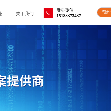
电话/微信
预约
끅
态
关于我们
15188373437