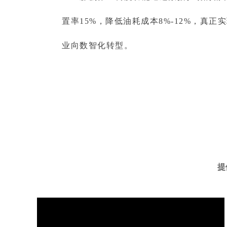
置率15%，降低油耗成本8%-12%，
业向数智化转型。
提