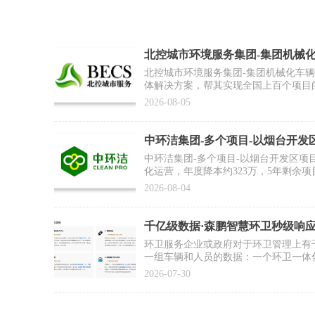
北控城市环境服务集团-集团机械
合作案例】
北控城市环境服务集团-集团机械化车
体解决方案，帮其实现全国上百个项目
为集团数智化运营打好基础
2026-08-05
中环洁集团-多个项目-以烟台开发
例】
中环洁集团-多个项目-以烟台开发区项
化运营，年度降本约323万，5年剩余项
2026-08-04
千亿级数据·森鹏智慧环卫秒级响应
环卫服务企业或政府对于环卫管理上有
一组车辆和人员的数据：一个环卫一体
日就会有3亿条数据；再配备10万环卫
2026-07-30
条数据。