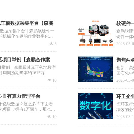
化车辆数据采集平台【森鹏
软硬件一
辆数据采集平台｜森鹏软硬件一
森鹏软硬
的机械化车辆的作业数字化，
硬件一体
出“EV
넶
5
2025-05-
系统之一
区项目举例【森鹏合作案
聚焦两会
目举例｜森鹏帮其真正落地数字
创新、高
目周期预期降本约1615万
国石化中
需要企业
넶
10
2025-05-
提议有序
士、清华
降低前端
·自有算力管理平台
环卫企业
千亿级数据？这么多？下面看
当环卫行
化项目，拥有1万辆车，那么每
增效的必
工人，那么每日就会大概有80亿
入百万却
넶
10
2025-03-
蹈覆辙？
你打赢这