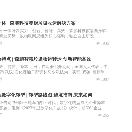
体 | 森鹏科技餐厨垃圾收运解决方案
件一体研发实力，创新、智能、高效，森鹏科技依靠自身软
研发优势，以物联网思维为核心驱动，独立自主研发
OS智慧环卫2.0管理平台”，餐厨垃圾收运系统是该平台核心子
09
넶
1935
。
特点 | 森鹏智慧垃圾收运转运 创新智能高效
效、提质、降本 近日，在两会召开期间，全国人大代表，中
韩(武汉)石化炼油二部班长马少斌认为，实现“双碳”目标除了
进行转型升级和科技创新外，全民参与也必不可少，并就此
09
넶
1887
建立垃圾收运转运立法、立章。全国政协委员、中国科学院
大学教授李景虹则建议政府鼓励回收企业与环卫系统合作，
收集运营成本。
数字化转型 | 转型路线图 避坑指南 未来如何
业告别“扫帚+三轮车”的1.0时代，数字化转型成为企业降本
答题。但据《2023环卫数字化白皮书》统计，超60%企业投
未见实效：数据失真、系统闲置、员工抵触……如何避免重
17
넶
265
本文拆解四步环卫数字化落地路径，直击三大致命雷区，助
场“数字环卫攻坚战”。