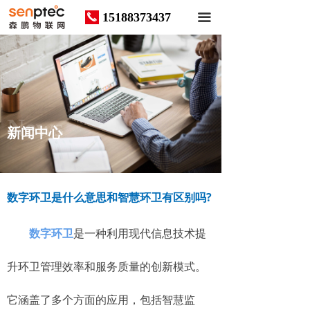
15188373437
끅
끀
News
新闻中心
数字环卫是什么意思和智慧环卫有区别吗?
数字环卫
是一种利用现代信息技术提
升环卫管理效率和服务质量的创新模式。
它涵盖了多个方面的应用，包括智慧监