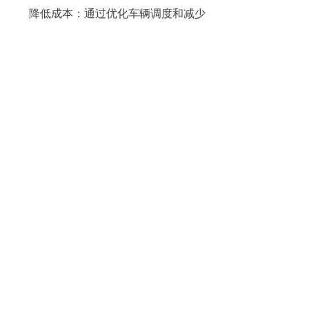
降低成本：通过优化车辆调度和减少
空驶率，数字环卫能够有效降低运营成
本。
保障人员安全：电子工牌的实时定位
功能在紧急情况下能够迅速定位到工人位
置，提供及时援助。
森鹏数字+智慧环卫通过整合现代信息
技术，致力于成为环卫行业劳动力绩效标
准化管理工具，帮助环卫工作降本合规、