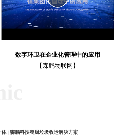
Video
数字环卫在企业化管理中的应用
【森鹏物联网】
mic
体 | 森鹏科技餐厨垃圾收运解决方案