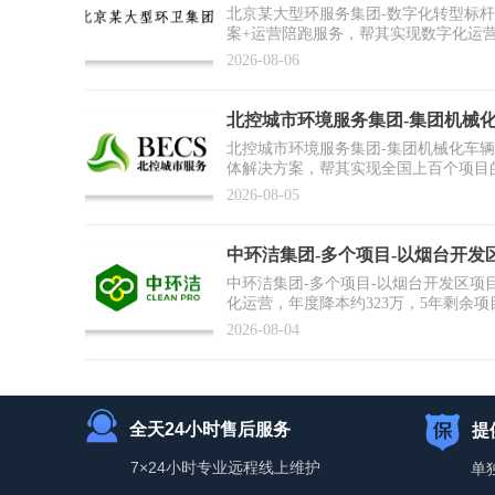
例】
北京某大型环服务集团-数字化转型标
案+运营陪跑服务，帮其实现数字化运
推广复制提供标杆范式
2026-08-06
北控城市环境服务集团-集团机械
合作案例】
北控城市环境服务集团-集团机械化车
体解决方案，帮其实现全国上百个项目
为集团数智化运营打好基础
2026-08-05
中环洁集团-多个项目-以烟台开发
例】
中环洁集团-多个项目-以烟台开发区项
化运营，年度降本约323万，5年剩余项
2026-08-04
全天24小时售后服务
提
7×24小时专业远程线上维护
单