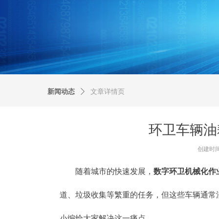
新闻动态
ꄲ
文章详情页
环卫车辆油
创建时
随着城市的快速发展，
数字环卫机械化作
道、垃圾收集等繁重的任务，但这些车辆通常
小编给大家解决这一痛点。