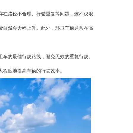
存在路径不合理、行驶重复等问题，这不仅浪
费自然会大幅上升。此外，环卫车辆通常在高
卫车的最佳行驶路线，避免无效的重复行驶。
大程度地提高车辆的行驶效率。