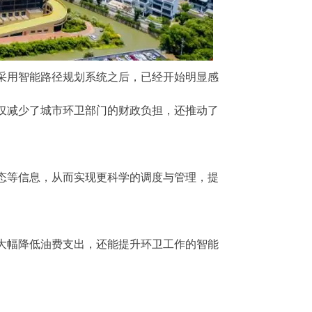
采用智能路径规划系统之后，已经开始明显感
仅减少了城市环卫部门的财政负担，还推动了
态等信息，从而实现更科学的调度与管理，提
大幅降低油费支出，还能提升环卫工作的智能