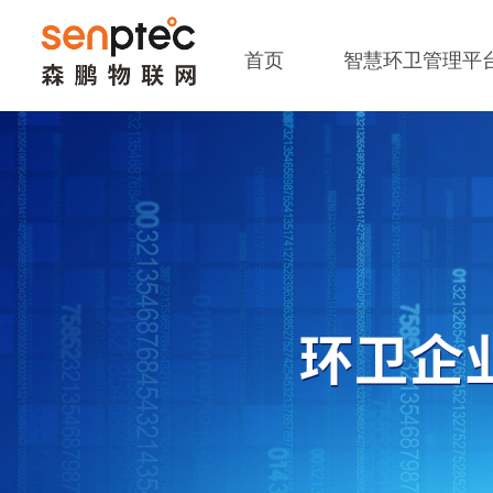
首页
智慧环卫管理平