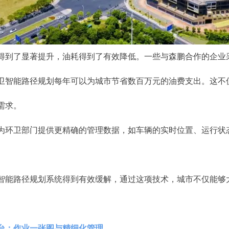
到了显著提升，油耗得到了有效降低。一些与森鹏合作的企业
卫智能路径规划每年可以为城市节省数百万元的油费支出。这不
需求。
环卫部门提供更精确的管理数据，如车辆的实时位置、运行状
能路径规划系统得到有效缓解，通过这项技术，城市不仅能够
台：作业一张图与精细化管理