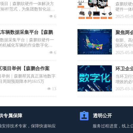
杆项目｜森鹏软硬件一体解决方
森鹏软硬
营标杆范式，为集团数智化运营
硬件一体
出“EV
넶
6
2025-05-
系统之一
化车辆数据采集平台【森鹏
聚焦两会
辆数据采集平台｜森鹏软硬件一
创新、高
的机械化车辆的作业数字化，
国石化中
需要企业
넶
6
2025-05-
提议有序
士、清华
降低前端
区项目举例【森鹏合作案
环卫企业
目举例｜森鹏帮其真正落地数字
当环卫行
目周期预期降本约1615万
增效的必
入百万却
넶
13
2025-03-
蹈覆辙？
你打赢这
供专属保障
透明公开
独安排技术专家，保障快速响应
服务过程进度，线上