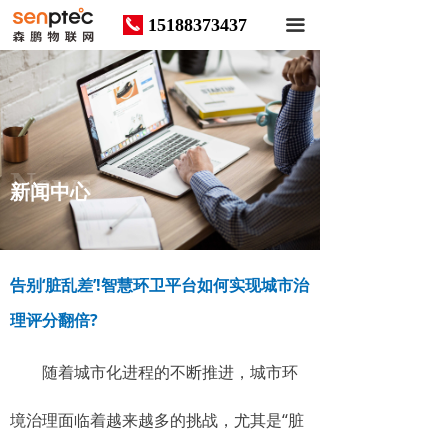
15188373437
끅
끀
News
新闻中心
告别‘脏乱差’!智慧环卫平台如何实现城市治
理评分翻倍?
随着城市化进程的不断推进，城市环
境治理面临着越来越多的挑战，尤其是“脏