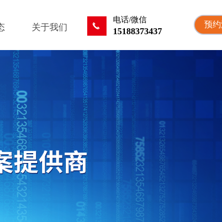
电话/微信
预约
끅
态
关于我们
15188373437