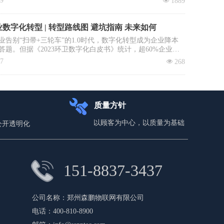
09
넶
1889
建立垃圾收运转运立法、立章。全国政协委员、中国科学院
大学教授李景虹则建议政府鼓励回收企业与环卫系统合作，
收集运营成本。
数字化转型 | 转型路线图 避坑指南 未来如何
业告别“扫帚+三轮车”的1.0时代，数字化转型成为企业降本
答题。但据《2023环卫数字化白皮书》统计，超60%企业投
未见实效：数据失真、系统闲置、员工抵触……如何避免重
17
넶
268
本文拆解四步环卫数字化落地路径，直击三大致命雷区，助
场“数字环卫攻坚战”。
质量方针
以顾客为中心，以质量为基础
公开透明化
151-8837-3437
公司名称：
郑州森鹏物联网有限公司
电话：
400-810-8900