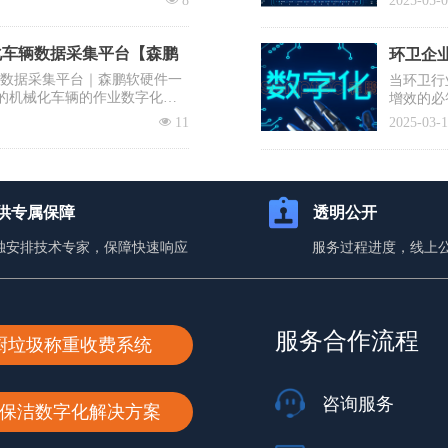
넶
8
2025-05-
提议有序
士、清华
降低前端
化车辆数据采集平台【森鹏
环卫企业
辆数据采集平台｜森鹏软硬件一
当环卫行
的机械化车辆的作业数字化，
增效的必
入百万却
넶
11
2025-03-
蹈覆辙？
你打赢这
供专属保障
透明公开
独安排技术专家，保障快速响应
服务过程进度，线上
服务合作流程
厨垃圾称重收费系统
咨询服务
保洁数字化解决方案