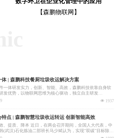
数字环卫在企业化管理中的应用
【森鹏物联网】
mic
体 | 森鹏科技餐厨垃圾收运解决方案
件一体研发实力，创新、智能、高效，森鹏科技依靠自身软
研发优势，以物联网思维为核心驱动，独立自主研发
OS智慧环卫2.0管理平台”，餐厨垃圾收运系统是该平台核心子
09
넶
1937
。
特点 | 森鹏智慧垃圾收运转运 创新智能高效
效、提质、降本 近日，在两会召开期间，全国人大代表，中
韩(武汉)石化炼油二部班长马少斌认为，实现“双碳”目标除了
进行转型升级和科技创新外，全民参与也必不可少，并就此