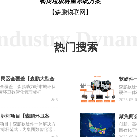
餐厨垃圾称重系统方案
【森鹏物联网】
ndustry Dyna
热门搜索
回民区全覆盖【森鹏大型合
软硬件一
区全覆盖｜森鹏助力呼市城环从
森鹏软硬
蒙环卫数智化管理标杆
硬件一体
出“EV
넶
5
2025-05-
系统之一
型标杆项目【森鹏环卫案
聚焦两会
杆项目｜森鹏软硬件一体解决方
创新、高
营标杆范式，为集团数智化运营
国石化中
需要企业