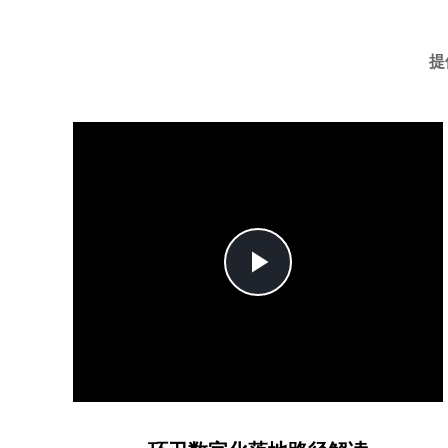
提
Play
Video