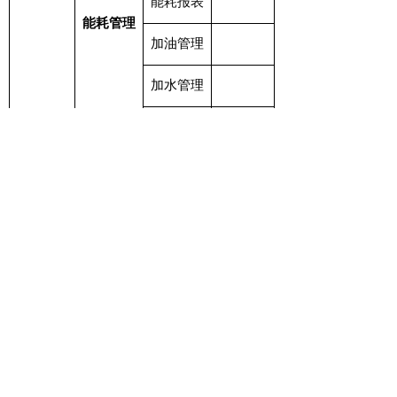
能耗报表
能耗管理
加油管理
加水管理
充电管理
保养提醒
保养监控
车辆保养
保养台账
保养报表
维修管理
车辆维修
车辆维修
森鹏环
报表