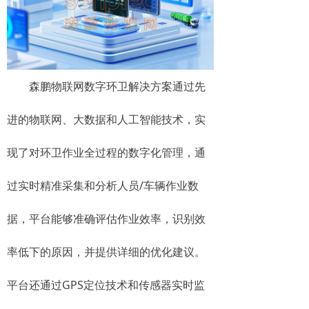
森鹏物联网数字环卫解决方案通过先
进的物联网、大数据和人工智能技术，实
现了对环卫作业全过程的数字化管理，通
过实时精准采集和分析人员/车辆作业数
据，平台能够准确评估作业效率，识别效
率低下的原因，并提供详细的优化建议。
平台还通过GPS定位技术和传感器实时监