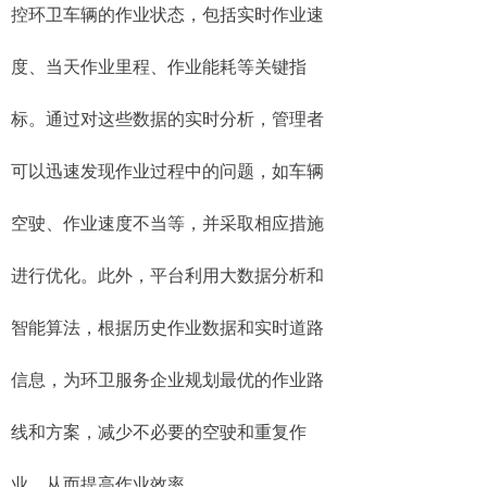
控环卫车辆的作业状态，包括实时作业速
度、当天作业里程、作业能耗等关键指
标。通过对这些数据的实时分析，管理者
可以迅速发现作业过程中的问题，如车辆
空驶、作业速度不当等，并采取相应措施
进行优化。此外，平台利用大数据分析和
智能算法，根据历史作业数据和实时道路
信息，为环卫服务企业规划最优的作业路
线和方案，减少不必要的空驶和重复作
业，从而提高作业效率。