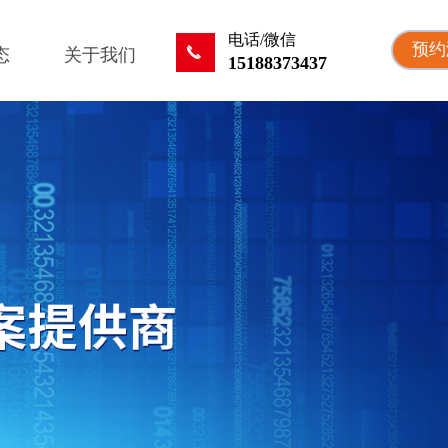
电话/微信
预约
끅
态
关于我们
15188373437