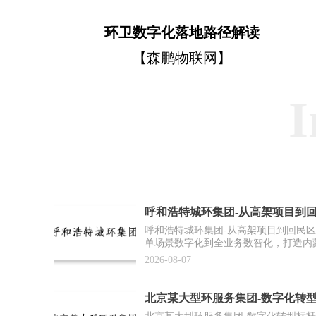
环卫数字化落地路径解读
【森鹏物联网】
I
呼和浩特城环集团-从高架项目到
作案例】
呼和浩特城环集团-从高架项目到回民
单场景数字化到全业务数智化，打造内
2026-08-07
北京某大型环服务集团-数字化转
例】