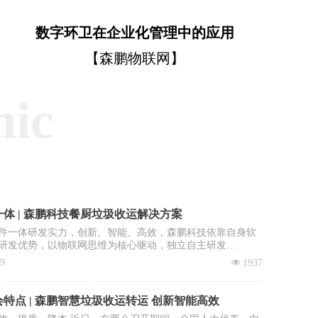
数字环卫在企业化管理中的应用
【森鹏物联网】
mic
体 | 森鹏科技餐厨垃圾收运解决方案
件一体研发实力，创新、智能、高效，森鹏科技依靠自身软
研发优势，以物联网思维为核心驱动，独立自主研发
OS智慧环卫2.0管理平台”，餐厨垃圾收运系统是该平台核心子
09
넶
1937
。
特点 | 森鹏智慧垃圾收运转运 创新智能高效