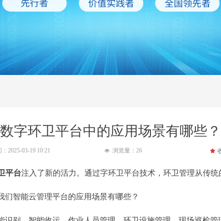
数字环卫平台中的应用场景有哪些？
间：
2025-03-19
10:21
浏览量：
26
끄
넶
卫平台
注入了新的活力。通过字环卫平台技术，环卫管理从传统的
我们智能云管理平台的应用场景有哪些？
能识别、智能收运、作业人员管理、环卫设施管理、现场巡检管