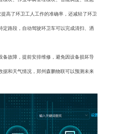
仅提高了环卫工人工作的准确率，还减轻了环卫
特定路段，自动驾驶环卫车可以完成清扫、洒
设备故障，提前安排维修，避免因设备损坏导
数据和天气情况，郑州森鹏物联可以预测未来