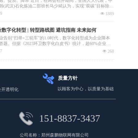
效、提质、降本 近日，在两会召开期间，全国人大代表，中
韩(武汉)石化炼油二部班长马少斌认为，实现“双碳”目标除了
进行转型升级和科技创新外，全民参与也必不可少，并就此
09
넶
1889
建立垃圾收运转运立法、立章。全国政协委员、中国科学院
大学教授李景虹则建议政府鼓励回收企业与环卫系统合作，
收集运营成本。
数字化转型 | 转型路线图 避坑指南 未来如何
业告别“扫帚+三轮车”的1.0时代，数字化转型成为企业降本
答题。但据《2023环卫数字化白皮书》统计，超60%企业投
未见实效：数据失真、系统闲置、员工抵触……如何避免重
17
넶
268
本文拆解四步环卫数字化落地路径，直击三大致命雷区，助
场“数字环卫攻坚战”。
质量方针
以顾客为中心，以质量为基础
公开透明化
151-8837-3437
公司名称：
郑州森鹏物联网有限公司