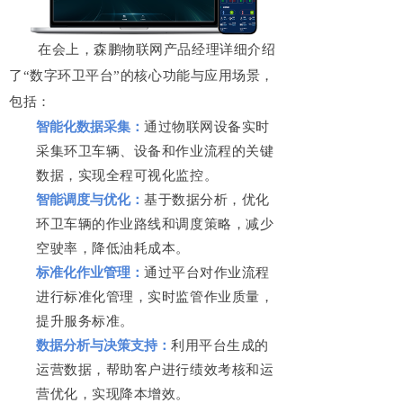
在会上，森鹏物联网产品经理详细介绍
了“数字环卫平台”的核心功能与应用场景，
包括：
智能化数据采集：
通过物联网设备实时
采集环卫车辆、设备和作业流程的关键
数据，实现全程可视化监控。
智能调度与优化：
基于数据分析，优化
环卫车辆的作业路线和调度策略，减少
空驶率，降低油耗成本。
标准化作业管理：
通过平台对作业流程
进行标准化管理，实时监管作业质量，
提升服务标准。
数据分析与决策支持：
利用平台生成的
运营数据，帮助客户进行绩效考核和运
营优化，实现降本增效。