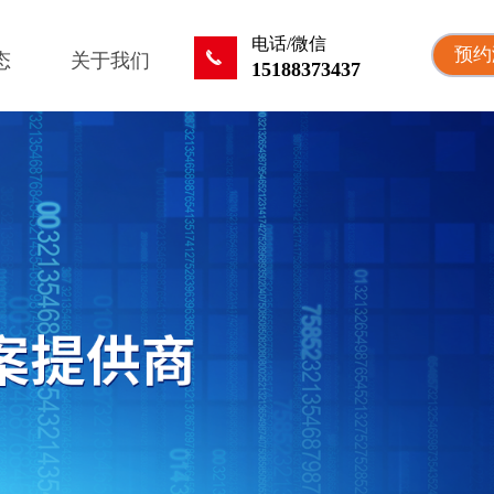
电话/微信
预约
끅
态
关于我们
15188373437