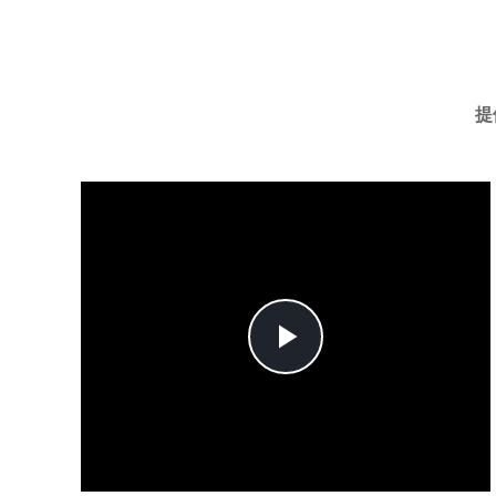
提
Play
Video