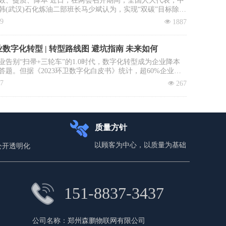
效、提质、降本 近日，在两会召开期间，全国人大代表，中
韩(武汉)石化炼油二部班长马少斌认为，实现“双碳”目标除了
进行转型升级和科技创新外，全民参与也必不可少，并就此
09
넶
1887
建立垃圾收运转运立法、立章。全国政协委员、中国科学院
大学教授李景虹则建议政府鼓励回收企业与环卫系统合作，
收集运营成本。
数字化转型 | 转型路线图 避坑指南 未来如何
业告别“扫帚+三轮车”的1.0时代，数字化转型成为企业降本
答题。但据《2023环卫数字化白皮书》统计，超60%企业投
未见实效：数据失真、系统闲置、员工抵触……如何避免重
17
넶
267
本文拆解四步环卫数字化落地路径，直击三大致命雷区，助
场“数字环卫攻坚战”。
质量方针
以顾客为中心，以质量为基础
公开透明化
151-8837-3437
公司名称：
郑州森鹏物联网有限公司