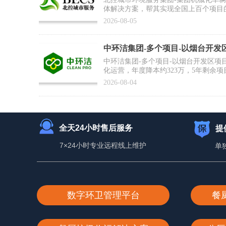
体解决方案，帮其实现全国上百个项目
为集团数智化运营打好基础
2026-08-05
中环洁集团-多个项目-以烟台开发
例】
中环洁集团-多个项目-以烟台开发区项
化运营，年度降本约323万，5年剩余项
2026-08-04
全天24小时售后服务
提
7×24小时专业远程线上维护
单
数字环卫管理平台
餐