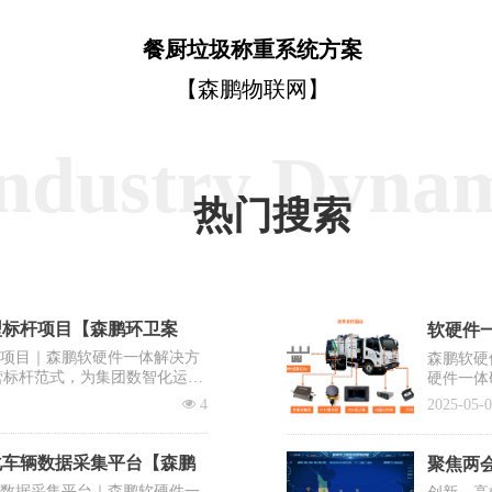
餐厨垃圾称重系统方案
【森鹏物联网】
ndustry Dyna
热门搜索
型标杆项目【森鹏环卫案
软硬件一
杆项目｜森鹏软硬件一体解决方
森鹏软硬
营标杆范式，为集团数智化运营
硬件一体
出“EV
넶
4
2025-05-
系统之一
化车辆数据采集平台【森鹏
聚焦两会
辆数据采集平台｜森鹏软硬件一