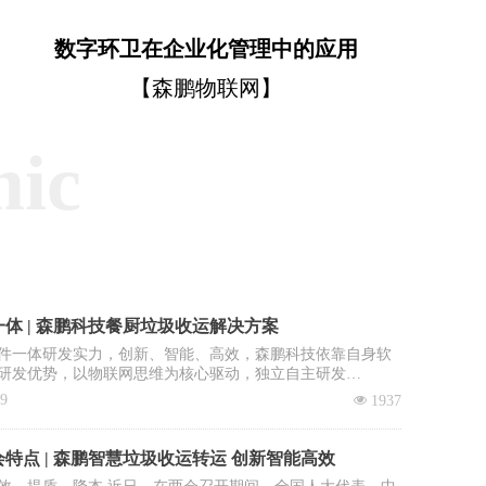
数字环卫在企业化管理中的应用
【森鹏物联网】
mic
体 | 森鹏科技餐厨垃圾收运解决方案
件一体研发实力，创新、智能、高效，森鹏科技依靠自身软
研发优势，以物联网思维为核心驱动，独立自主研发
OS智慧环卫2.0管理平台”，餐厨垃圾收运系统是该平台核心子
09
넶
1937
。
特点 | 森鹏智慧垃圾收运转运 创新智能高效