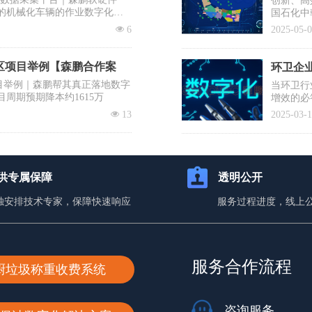
创新、高
的机械化车辆的作业数字化，
国石化中
需要企业
넶
6
2025-05-
提议有序
士、清华
降低前端
区项目举例【森鹏合作案
环卫企业
目举例｜森鹏帮其真正落地数字
当环卫行
目周期预期降本约1615万
增效的必
入百万却
넶
13
2025-03-
蹈覆辙？
你打赢这
供专属保障
透明公开
独安排技术专家，保障快速响应
服务过程进度，线上
服务合作流程
厨垃圾称重收费系统
咨询服务