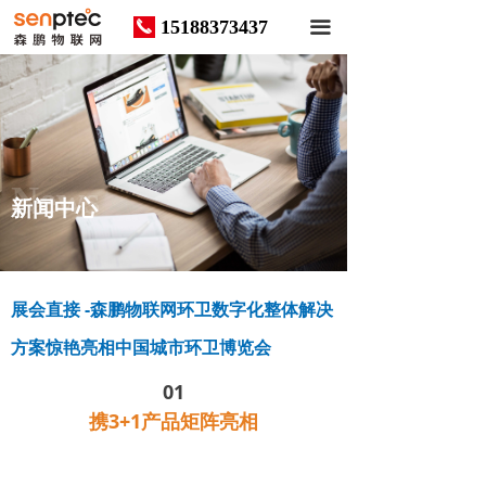
15188373437
끅
끀
News
新闻中心
展会直接 -森鹏物联网环卫数字化整体解决
方案惊艳亮相中国城市环卫博览会
01
携3+1产品矩阵亮相