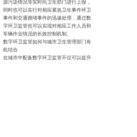
源污染情况等实时向卫生部门进行上报，
同时也可以实行对相应紧急卫生事件环卫
事件和交通拥堵事件的迅速处理，通过数
字环卫监管也可以实现对相应工作人员和
车辆作业情况的长效控制机制。
数字环卫监管如何与城市卫生管理部门有
机结合
在城市中配备数字环卫监管不仅可以提升
以往城市卫生和环保情况管理的效率，同
时也可以与相应的城管人员、垃圾处理设
备、清洁人员等实行联动，通过动态化的
指令实现城市卫生管理效率的提升。
通过数字环卫监管平台，可以利用大数据
系统和信息收集平台进行协同管理，为城
市环卫事业和污染治理事业增添活力。
手机：
151-8837-3437
售后：
400-810-8900