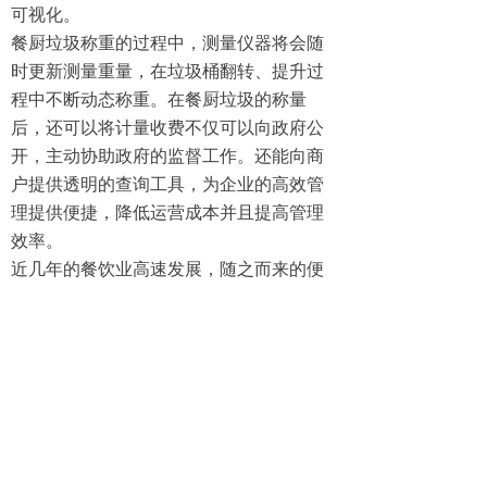
可视化。
餐厨垃圾称重的过程中，测量仪器将会随
时更新测量重量，在垃圾桶翻转、提升过
程中不断动态称重。在餐厨垃圾的称量
后，还可以将计量收费不仅可以向政府公
开，主动协助政府的监督工作。还能向商
户提供透明的查询工具，为企业的高效管
理提供便捷，降低运营成本并且提高管理
效率。
近几年的餐饮业高速发展，随之而来的便
是餐厨垃圾堆积成山，餐厨垃圾的处理问
题则成为大难题，这项称重技术为垃圾处
理提供便捷。餐厨垃圾称重这项技术的研
发，不仅为政府、企业和商户提供透明的
重量数据，还为绿色环保提供技术上的加
持，管理数据一目了然，提高管理效率，
响应打造绿色家园的口号，提高资源利用