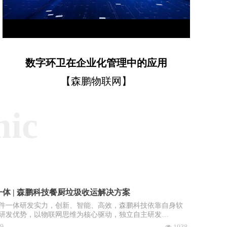
Video
数字环卫在企业化管理中的应用
【森鹏物联网】
mic
体 | 森鹏科技餐厨垃圾收运解决方案
件一体研发实力，创新、智能、高效，森鹏科技依靠自身软
研发优势，以物联网思维为核心驱动，独立自主研发
OS智慧环卫2.0管理平台”，餐厨垃圾收运系统是该平台核心子
09