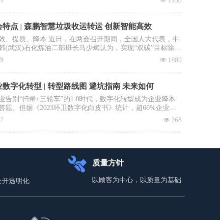
넶
1938
。
特点 | 森鹏智慧垃圾收运转运 创新智能高效
效、提质、降本 近日，在两会召开期间，全国人大代表，中
韩(武汉)石化炼油二部班长马少斌认为，实现“双碳”目标除了
进行转型升级和科技创新外，全民参与也必不可少，并就此
09
넶
1889
建立垃圾收运转运立法、立章。全国政协委员、中国科学院
大学教授李景虹则建议政府鼓励回收企业与环卫系统合作，
收集运营成本。
数字化转型 | 转型路线图 避坑指南 未来如何
业告别“扫帚+三轮车”的1.0时代，数字化转型成为企业降本
答题。但据《2023环卫数字化白皮书》统计，超60%企业投
未见实效：数据失真、系统闲置、员工抵触……如何避免重
17
넶
268
本文拆解四步环卫数字化落地路径，直击三大致命雷区，助
场“数字环卫攻坚战”。
质量方针
以顾客为中心，以质量为基础
公开透明化