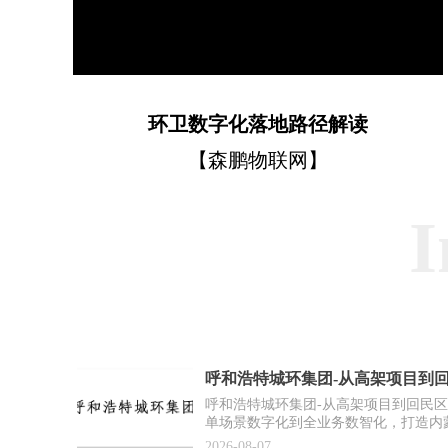
Video
环卫数字化落地路径解读
【森鹏物联网】
I
呼和浩特城环集团-从高架项目到
作案例】
呼和浩特城环集团-从高架项目到回民
单场景数字化到全业务数智化，打造内
2026-08-07