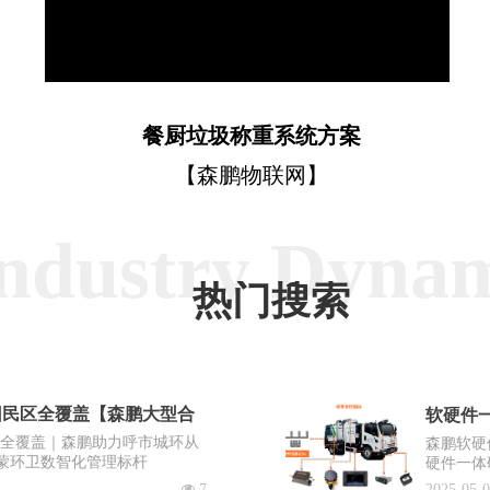
Video
餐厨垃圾称重系统方案
【森鹏物联网】
ndustry Dyna
热门搜索
回民区全覆盖【森鹏大型合
软硬件一
区全覆盖｜森鹏助力呼市城环从
森鹏软硬
蒙环卫数智化管理标杆
硬件一体
出“EV
넶
7
2025-05-