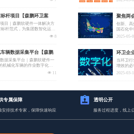
系统之一
型标杆项目【森鹏环卫案
聚焦两会
杆项目｜森鹏软硬件一体解决方
创新、高
营标杆范式，为集团数智化运营
国石化中
需要企业
넶
8
2025-05-
提议有序
士、清华
降低前端
化车辆数据采集平台【森鹏
环卫企业
辆数据采集平台｜森鹏软硬件一
当环卫行
的机械化车辆的作业数字化，
增效的必
入百万却
넶
11
2025-03-
蹈覆辙？
你打赢这
供专属保障
透明公开
独安排技术专家，保障快速响应
服务过程进度，线上