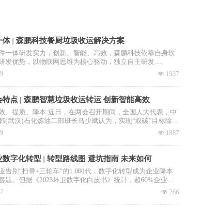
体 | 森鹏科技餐厨垃圾收运解决方案
件一体研发实力，创新、智能、高效，森鹏科技依靠自身软
研发优势，以物联网思维为核心驱动，独立自主研发
OS智慧环卫2.0管理平台”，餐厨垃圾收运系统是该平台核心子
09
넶
1937
。
特点 | 森鹏智慧垃圾收运转运 创新智能高效
效、提质、降本 近日，在两会召开期间，全国人大代表，中
韩(武汉)石化炼油二部班长马少斌认为，实现“双碳”目标除了
进行转型升级和科技创新外，全民参与也必不可少，并就此
09
넶
1887
建立垃圾收运转运立法、立章。全国政协委员、中国科学院
大学教授李景虹则建议政府鼓励回收企业与环卫系统合作，
收集运营成本。
数字化转型 | 转型路线图 避坑指南 未来如何
业告别“扫帚+三轮车”的1.0时代，数字化转型成为企业降本
答题。但据《2023环卫数字化白皮书》统计，超60%企业投
未见实效：数据失真、系统闲置、员工抵触……如何避免重
17
넶
266
本文拆解四步环卫数字化落地路径，直击三大致命雷区，助
场“数字环卫攻坚战”。