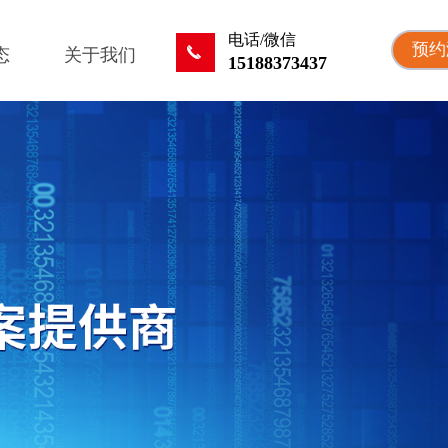
电话/微信
预约
끅
态
关于我们
15188373437