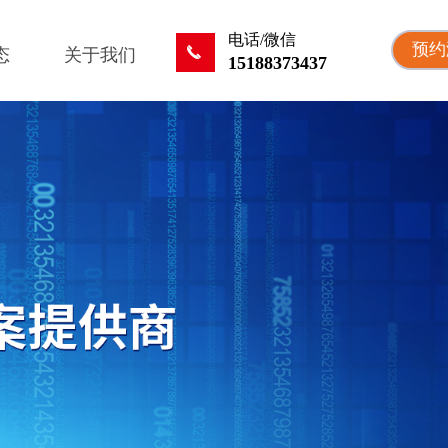
电话/微信
预约
끅
态
关于我们
15188373437