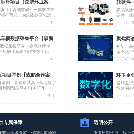
型标杆项目【森鹏环卫案
软硬件一
杆项目｜森鹏软硬件一体解决方
森鹏软硬
营标杆范式，为集团数智化运营
硬件一体
出“EV
넶
2
2025-05-
系统之一
化车辆数据采集平台【森鹏
聚焦两会
辆数据采集平台｜森鹏软硬件一
创新、高
的机械化车辆的作业数字化，
国石化中
需要企业
넶
6
2025-05-
提议有序
士、清华
降低前端
区项目举例【森鹏合作案
环卫企业
目举例｜森鹏帮其真正落地数字
当环卫行
目周期预期降本约1615万
增效的必
入百万却
넶
12
2025-03-
蹈覆辙？
你打赢这
供专属保障
透明公开
独安排技术专家，保障快速响应
服务过程进度，线上