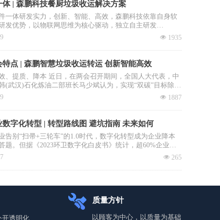
体 | 森鹏科技餐厨垃圾收运解决方案
件一体研发实力，创新、智能、高效，森鹏科技依靠自身软
研发优势，以物联网思维为核心驱动，独立自主研发
OS智慧环卫2.0管理平台”，餐厨垃圾收运系统是该平台核心子
09
넶
1935
。
特点 | 森鹏智慧垃圾收运转运 创新智能高效
效、提质、降本 近日，在两会召开期间，全国人大代表，中
韩(武汉)石化炼油二部班长马少斌认为，实现“双碳”目标除了
进行转型升级和科技创新外，全民参与也必不可少，并就此
09
넶
1887
建立垃圾收运转运立法、立章。全国政协委员、中国科学院
大学教授李景虹则建议政府鼓励回收企业与环卫系统合作，
收集运营成本。
数字化转型 | 转型路线图 避坑指南 未来如何
业告别“扫帚+三轮车”的1.0时代，数字化转型成为企业降本
答题。但据《2023环卫数字化白皮书》统计，超60%企业投
未见实效：数据失真、系统闲置、员工抵触……如何避免重
17
넶
265
本文拆解四步环卫数字化落地路径，直击三大致命雷区，助
场“数字环卫攻坚战”。
质量方针
以顾客为中心，以质量为基础
公开透明化