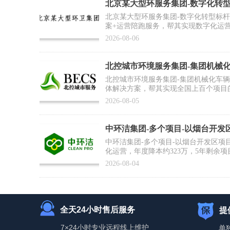
北京某大型环服务集团-数字化转
例】
北京某大型环服务集团-数字化转型标
案+运营陪跑服务，帮其实现数字化运
推广复制提供标杆范式
2026-08-06
北控城市环境服务集团-集团机械
合作案例】
北控城市环境服务集团-集团机械化车
体解决方案，帮其实现全国上百个项目
为集团数智化运营打好基础
2026-08-05
中环洁集团-多个项目-以烟台开发
例】
中环洁集团-多个项目-以烟台开发区项
化运营，年度降本约323万，5年剩余项
2026-08-04
全天24小时售后服务
提
7×24小时专业远程线上维护
单