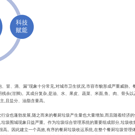
跑、冒、滴、漏”现象十分常见,对城市卫生状况,市容市貌形成严重威胁。
用残余(泔脚)。其成分复杂,是油、水、果皮、蔬菜、米面,鱼、肉、骨头
主,且盐分、油脂含量高。
饮行业也蓬勃发展,随之而来的餐厨垃圾产生量也大量增加,而且随着经济
,垃圾围城现象日益严重。作为垃圾综合管理系统的重要组成部分,垃圾收
很高。因此建立一个高效,有序的餐厨垃圾收运系统,在整个餐厨垃圾管理