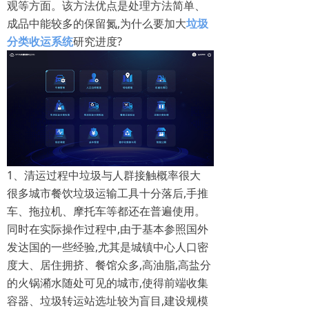
观等方面。该方法优点是处理方法简单、
成品中能较多的保留氮,为什么要加大
垃圾
分类收运系统
研究进度?
1、清运过程中垃圾与人群接触概率很大
很多城市餐饮垃圾运输工具十分落后,手推
车、拖拉机、摩托车等都还在普遍使用。
同时在实际操作过程中,由于基本参照国外
发达国的一些经验,尤其是城镇中心人口密
度大、居住拥挤、餐馆众多,高油脂,高盐分
的火锅潲水随处可见的城市,使得前端收集
容器、垃圾转运站选址较为盲目,建设规模