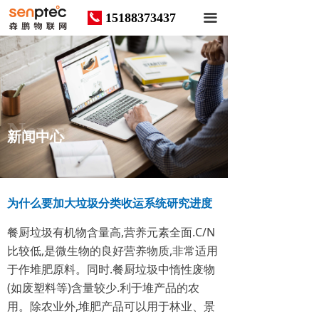
15188373437
끅
끀
News
新闻中心
为什么要加大垃圾分类收运系统研究进度
餐厨垃圾有机物含量高,营养元素全面.C/N
比较低,是微生物的良好营养物质,非常适用
于作堆肥原料。同时.餐厨垃圾中惰性废物
(如废塑料等)含量较少.利于堆产品的农
用。除农业外,堆肥产品可以用于林业、景