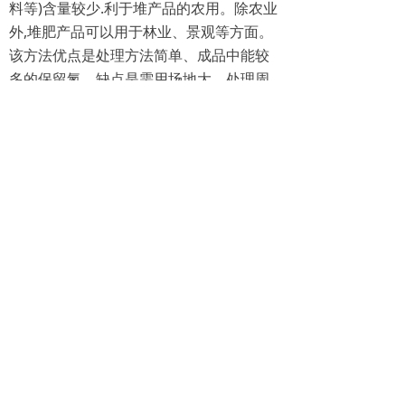
料等)含量较少.利于堆产品的农用。除农业
外,堆肥产品可以用于林业、景观等方面。
该方法优点是处理方法简单、成品中能较
多的保留氮。缺点是需用场地大、处理周
期长,有些病菌不易杀死。并且堆肥场地产
生的污水和废气将会导致再污染,增加环境
负荷。
而且餐厨垃圾中的高油脂含量和高含盐量
非常不利于微生物的生长,也制约了高温好
氧堆肥处理工艺的效果。由于饮食结构的
不同,不同国餐厨废物的物料特性以及产生
量有较大差异。厌氧发酵技术日益成为有
机固体废物处理处置和研发领域的聚焦,从
餐厨废物的特性出发,餐厨废物厌氧发酵具
有明显的优势,这些都可以配入餐厨垃圾计
量收费系统使用。