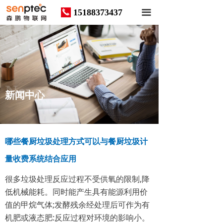
15188373437
끅
끀
News
新闻中心
哪些餐厨垃圾处理方式可以与餐厨垃圾计
量收费系统结合应用
很多垃圾处理反应过程不受供氧的限制,降
低机械能耗。同时能产生具有能源利用价
值的甲烷气体;发酵残余经处理后可作为有
机肥或液态肥:反应过程对环境的影响小。