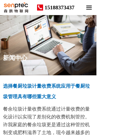
15188373437
끅
끀
News
新闻中心
选择餐厨垃圾计量收费系统应用于餐厨垃
圾管理具有哪些重大意义
餐余垃圾计量收费系统通过计量收费的量
化设计以实现了差别化的收费机制管控。
许我家庭的餐余垃圾更是通过这种管控机
制变成肥料滋养了土地，现今越来越多的